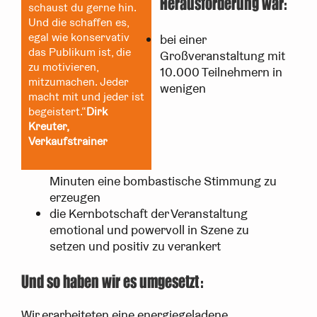
Herausforderung war:
schaust du gerne hin.
Und die schaffen es,
egal wie konservativ
bei einer
das Publikum ist, die
Großveranstaltung mit
zu motivieren,
10.000 Teilnehmern in
mitzumachen. Jeder
wenigen
macht mit und jeder ist
begeistert.“
Dirk
Kreuter,
Verkaufstrainer
Minuten eine bombastische Stimmung zu
erzeugen
die Kernbotschaft der Veranstaltung
emotional und powervoll in Szene zu
setzen und positiv zu verankert
Und so haben wir es umgesetzt:
Wir erarbeiteten eine energiegeladene