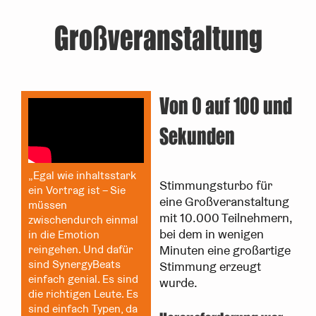
Großveranstaltung
Von 0 auf 100 und
Sekunden
„Egal wie inhaltsstark
Stimmungsturbo für
ein Vortrag ist – Sie
eine Großveranstaltung
müssen
mit 10.000 Teilnehmern,
zwischendurch einmal
bei dem in wenigen
in die Emotion
Minuten eine großartige
reingehen. Und dafür
sind SynergyBeats
Stimmung erzeugt
einfach genial. Es sind
wurde.
die richtigen Leute. Es
sind einfach Typen, da